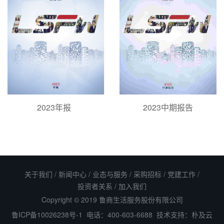
2023年报
2023中期报告
关于我们
/
新闻中心
/
业态与服务
/
采购招标
/
党建工作
/
投资者关系
/
加入我们
Copyright © 2019 鲁商生活服务股份有限公司
鲁ICP备10026238号-1
电话：400-603-6688 技术支持：
朴及云