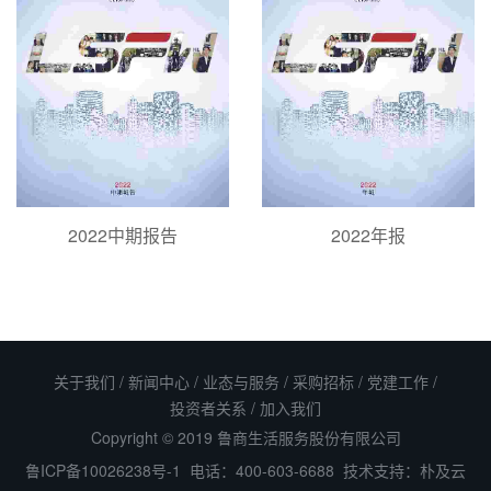
2022中期报告
2022年报
关于我们
/
新闻中心
/
业态与服务
/
采购招标
/
党建工作
/
投资者关系
/
加入我们
Copyright © 2019 鲁商生活服务股份有限公司
鲁ICP备10026238号-1
电话：400-603-6688 技术支持：
朴及云